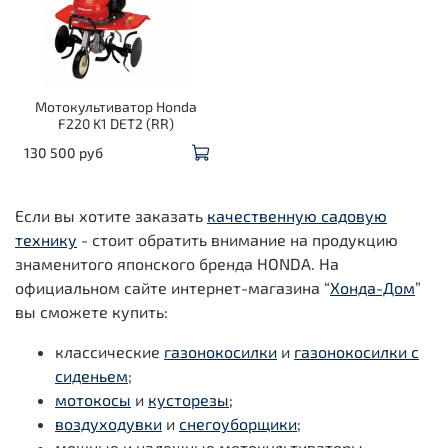
Мотокультиватор Honda
F220 K1 DET2 (RR)
130 500 руб
Если вы хотите заказать
качественную садовую
технику
- стоит обратить внимание на продукцию
знаменитого японского бренда HONDA. На
официальном сайте интернет-магазина “
Хонда-Дом
”
вы сможете купить:
классические
газонокосилки
и
газонокосилки с
сиденьем
;
мотокосы
и
кусторезы
;
воздуходувки
и
снегоуборщики
;
мощные и надежные мотокультиваторы.