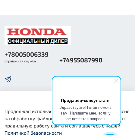
+78005006339
+74955087990
справочная служба
Продавец-консультант
О компании
Здравствуйте! Готов помочь
Продолжая использовать наш сайт, вы даете согласие
вам. Напишите мне, если у
на обработку файлов cookie, которые обеспечивают
вас появятся вопросы.
Общая информация
правильную работу сайта и соглашаетесь с нашей
Политикой безопасности