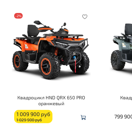
-2%
Квадроцикл HND QRX 650 PRO
Квад
оранжевый
1 009 900 руб
799 90
1 029 900 руб