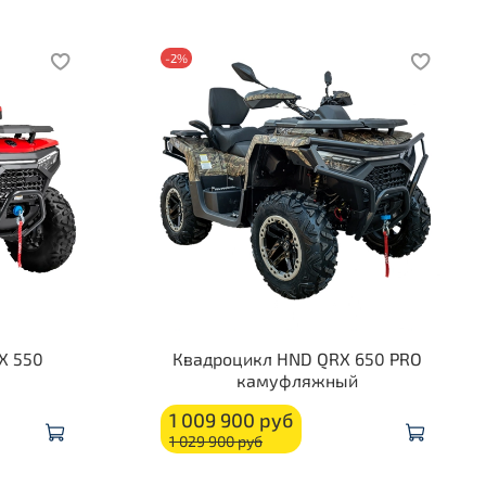
-2%
X 550
Квадроцикл HND QRX 650 PRO
камуфляжный
1 009 900 руб
1 029 900 руб