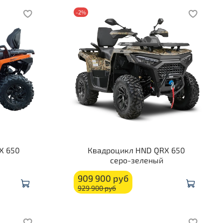
-2%
X 650
Квадроцикл HND QRX 650
серо-зеленый
909 900 руб
929 900 руб