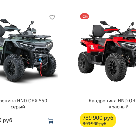
-2%
роцикл HND QRX 550
Квадроцикл HND QR
серый
красный
789 900 руб
0 руб
809 900 руб