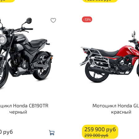
-13%
цикл Honda CB190TR
Мотоцикл Honda GL
черный
красный
259 900 руб
0 руб
299 000 руб