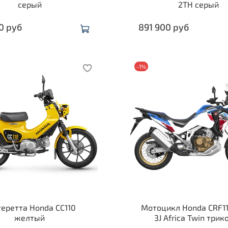
серый
2TH серый
0 руб
891 900 руб
-1%
теретта Honda СС110
Мотоцикл Honda CRF1
желтый
3J Africa Twin трик