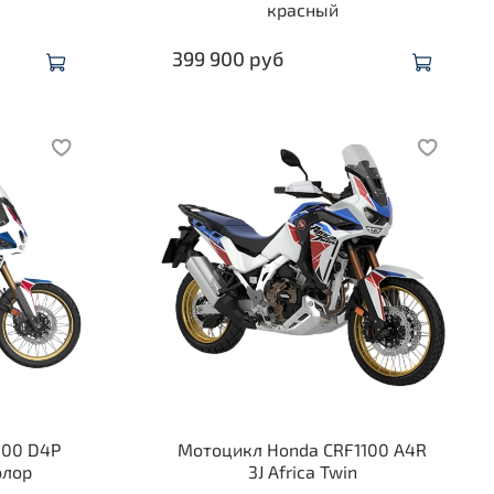
красный
399 900 руб
100 D4P
Мотоцикл Honda CRF1100 A4R
олор
3J Africa Twin