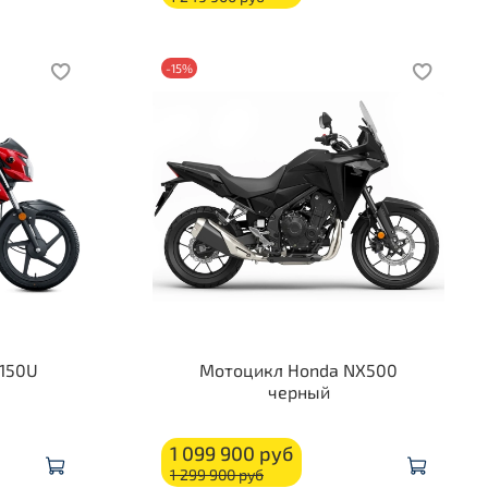
-15%
150U
Мотоцикл Honda NX500
черный
1 099 900 руб
1 299 900 руб