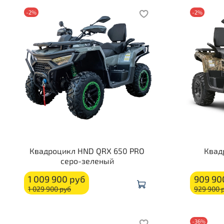
-2%
-2%
Квадроцикл HND QRX 650 PRO
Квад
серо-зеленый
1 009 900 руб
909 90
1 029 900 руб
929 900 
-36%