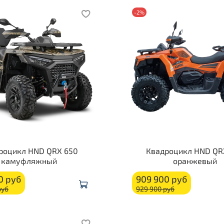
-2%
роцикл HND QRX 650
Квадроцикл HND QR
камуфляжный
оранжевый
0 руб
909 900 руб
руб
929 900 руб