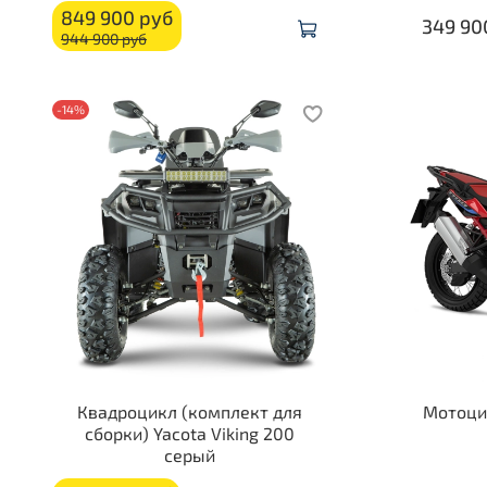
849 900 руб
349 90
944 900 руб
-14%
Квадроцикл (комплект для
Мотоцик
сборки) Yacota Viking 200
серый