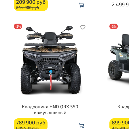
209 900 руб
2 499 
244 900 руб
-2%
-3%
Квадроцикл HND QRX 550
Квад
камуфляжный
789 900 руб
899 90
809 900 руб
929 900 