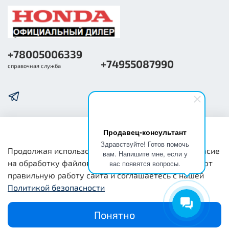
+78005006339
+74955087990
справочная служба
Продавец-консультант
О компании
Здравствуйте! Готов помочь
Продолжая использовать наш сайт, вы даете согласие
вам. Напишите мне, если у
на обработку файлов cookie, которые обеспечивают
вас появятся вопросы.
Общая информация
правильную работу сайта и соглашаетесь с нашей
Политикой безопасности
Юридическая информация
Понятно