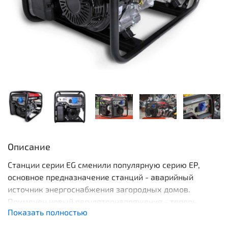
Описание
Станции серии EG сменили популярную серию ЕР,
основное предназначение станций - аварийный
источник энергоснабжения загородных домов.
Применен новый регуляторнапряжения - теперь
Показать полностью
стабилизация выходного напряжения сопоставима с
характеристиками инверторных станций!