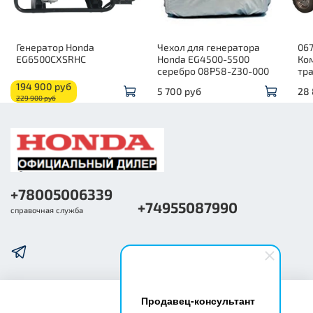
Генератор Honda
Чехол для генератора
06
EG6500CXSRHC
Honda EG4500-5500
Ко
серебро 08P58-Z30-000
тр
194 900 руб
5 700 руб
28
229 900 руб
+78005006339
+74955087990
справочная служба
Продавец-консультант
О компании