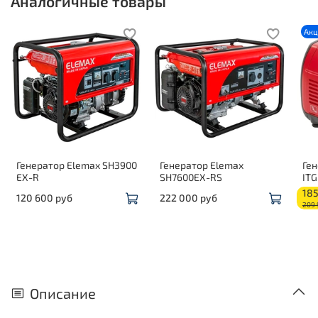
Аналогичные товары
Ак
Генератор Elemax SH3900
Генератор Elemax
Ге
EX-R
SH7600EX-RS
ITG
185
120 600 руб
222 000 руб
209 
Описание