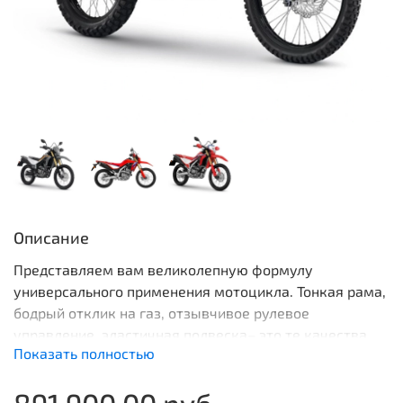
Описание
Представляем вам великолепную формулу
универсального применения мотоцикла. Тонкая рама,
бодрый отклик на газ, отзывчивое рулевое
управление, эластичная подвеска– это те качества,
Показать полностью
которые делают CRF300L великолепным вариантом
как для дороги общего пользования, так и для
891 900.00 руб
бездорожья.