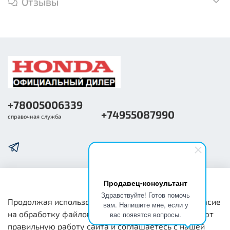
Отзывы
+78005006339
+74955087990
справочная служба
Продавец-консультант
О компании
Здравствуйте! Готов помочь
Продолжая использовать наш сайт, вы даете согласие
вам. Напишите мне, если у
на обработку файлов cookie, которые обеспечивают
вас появятся вопросы.
Общая информация
правильную работу сайта и соглашаетесь с нашей