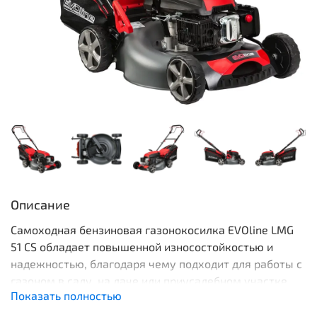
Описание
Самоходная бензиновая газонокосилка EVOline LMG
51 CS обладает повышенной износостойкостью и
надежностью, благодаря чему подходит для работы с
газоном в саду, на даче или приусадебном участке.
Показать полностью
Одной из главных особенностей этой модели является
бензиновый двигатель EVOline мощностью 5,6 л.с.,