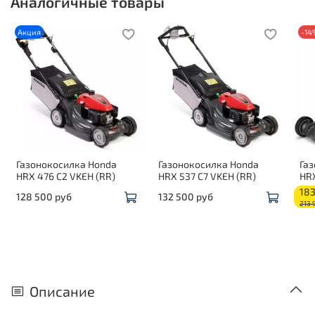
Аналогичные товары
Акция
-14
Газонокосилка Honda
Газонокосилка Honda
Га
HRX 476 C2 VKEH (RR)
HRX 537 C7 VKEH (RR)
HRX
183
128 500 руб
132 500 руб
213 
Описание