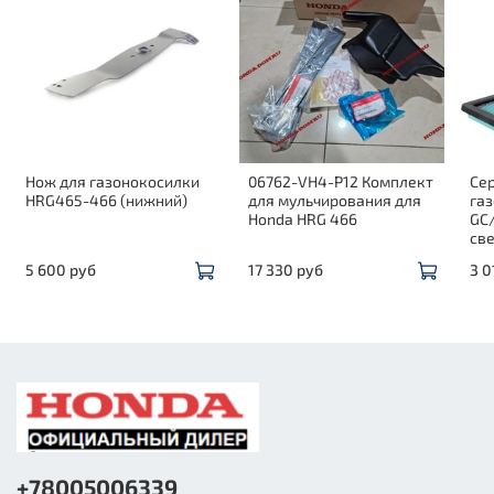
Нож для газонокосилки
06762-VH4-P12 Комплект
Се
HRG465-466 (нижний)
для мульчирования для
га
Honda HRG 466
GC/
све
5 600 руб
17 330 руб
3 0
+78005006339