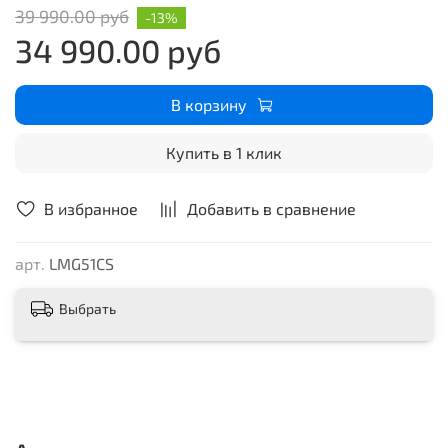
39 990.00 руб
-13%
обеспечивающий высокую производительность и
34 990.00 руб
эффективность во время эксплуатации устройства.
В корзину
Купить в 1 клик
В избранное
Добавить в сравнение
арт.
LMG51CS
Выбрать