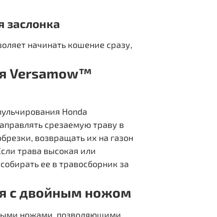
я заслонка
воляет начинать кошение сразу,
ия Versamow™
мульчирования Honda
направлять срезаемую траву в
обрезки, возвращать их на газон
Если трава высокая или
 собирать ее в травосборник за
я с двойным ножом
нными ножами, позволяющими