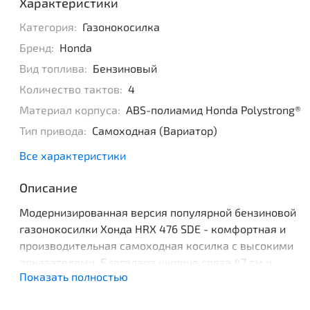
Характеристики
Категория:
Газонокосилка
Бренд:
Honda
Вид топлива:
Бензиновый
Количество тактов:
4
Материал корпуса:
ABS-полиамид Honda Polystrong®
Тип привода:
Самоходная (Вариатор)
Все характеристики
Описание
Модернизированная версия популярной бензиновой
газонокосилки Хонда HRX 476 SDE - комфортная и
производительная самоходная косилка с высокими
показателями. Благодаря ширине среза 47 см и
Показать полностью
повышенному объему травосборника работа в Вашем
саду будет проходить быстро и удобно. Бензиновая