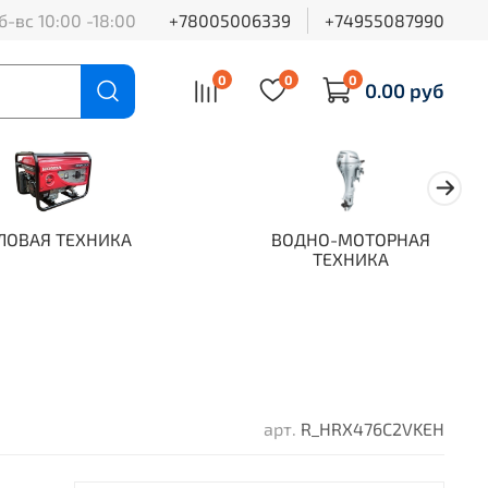
б-вс 10:00 -18:00
+78005006339
+74955087990
0
0
0
0.00 руб
ЛОВАЯ ТЕХНИКА
ВОДНО-МОТОРНАЯ
ТЕХНИКА
арт.
R_HRX476C2VKEH