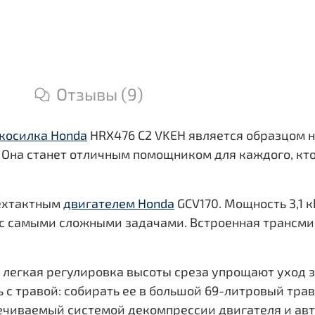
газонокосилка Honda HRX 476 VKE теперь имеет
встроенную систему мульчирования, раздельное
управление скоростью вращения ножа и скоростью
передвижения косилки и новую очень удобную клави
управления оборотами двигателя.
Отзывы (9)
косилка Honda
HRX476 C2 VKEH является образцом н
Она станет отличным помощником для каждого, кто
рехтактным
двигателем Honda
GCV170. Мощность 3,1 
с самыми сложными задачами. Встроенная трансмисс
легкая регулировка высоты среза упрощают уход з
 с травой: собирать ее в большой 69-литровый трав
печиваемый системой декомпрессии двигателя и ав