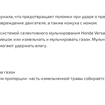
риала, что предотвращает поломки при ударе о преп
овреждение двигателя, а также кожуха с ножом.
а системой селективного мульчирования Honda Ver
мешок или измельчать и мульчировать газон. Мульч
могают удержать влагу.
а газон
м пропорции: часть измельченной травы собирается