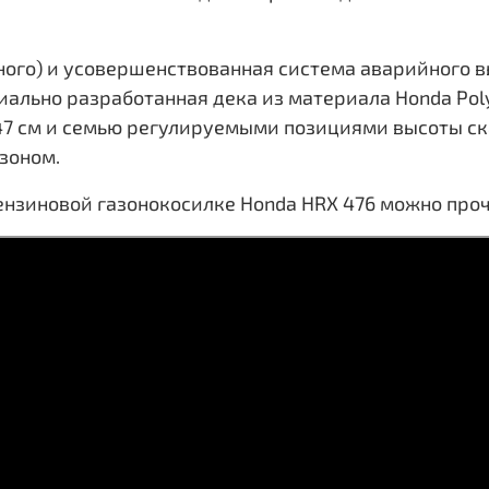
ного) и усовершенствованная система аварийного 
иально разработанная дека из материала Honda Poly
 47 см и семью регулируемыми позициями высоты с
зоном.
нзиновой газонокосилке Honda HRX 476 можно про