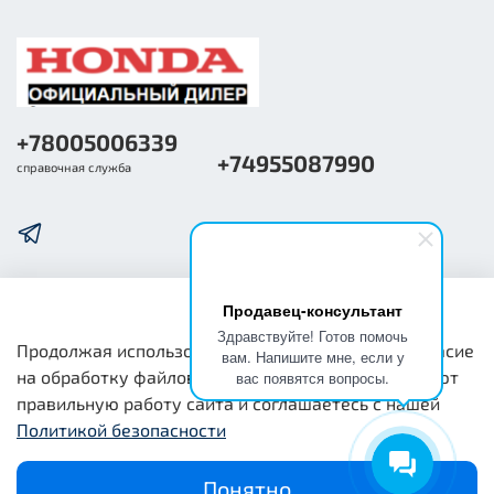
+78005006339
+74955087990
справочная служба
Продавец-консультант
О компании
Здравствуйте! Готов помочь
Продолжая использовать наш сайт, вы даете согласие
вам. Напишите мне, если у
на обработку файлов cookie, которые обеспечивают
вас появятся вопросы.
Общая информация
правильную работу сайта и соглашаетесь с нашей
Политикой безопасности
Юридическая информация
Понятно