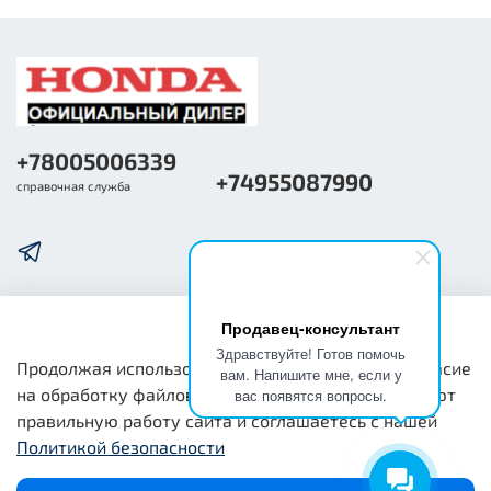
+78005006339
+74955087990
справочная служба
Продавец-консультант
О компании
Здравствуйте! Готов помочь
Продолжая использовать наш сайт, вы даете согласие
вам. Напишите мне, если у
на обработку файлов cookie, которые обеспечивают
вас появятся вопросы.
Общая информация
правильную работу сайта и соглашаетесь с нашей
Политикой безопасности
Юридическая информация