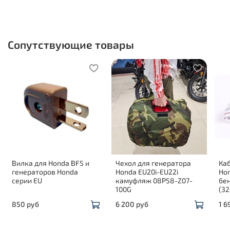
Сопутствующие товары
Вилка для Honda BF5 и
Чехол для генератора
Каб
генераторов Honda
Honda EU20i-EU22i
Hon
серии EU
камуфляж 08P58-Z07-
бе
100G
(32
850 руб
6 200 руб
1 6