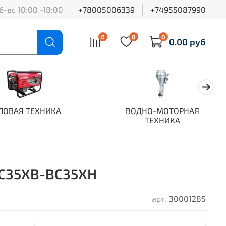
б-вс 10:00 -18:00
+78005006339
+74955087990
0
0
0
0.00 руб
ЛОВАЯ ТЕХНИКА
ВОДНО-МОТОРНАЯ
ТЕХНИКА
BC35XB-BC35XH
арт.
30001285