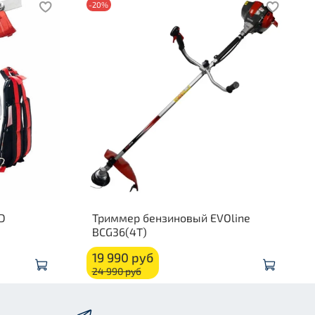
-20%
D
Триммер бензиновый EVOline
BCG36(4T)
19 990 руб
24 990 руб