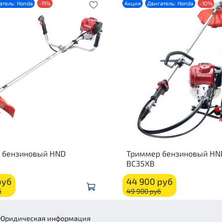
атель: Honda
-11%
Акция
Двигатель: Honda
-10%
 бензиновый HND
Триммер бензиновый HN
BC35XB
руб
44 900 руб
б
49 900 руб
Юридическая информация