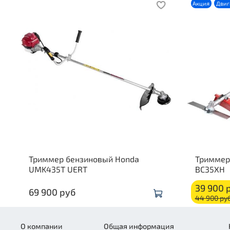
Акция
Двиг
Триммер бензиновый Honda
Триммер
UMK435T UERT
BC35XH
39 900 
69 900 руб
44 900 ру
О компании
Общая информация