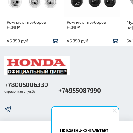
Комплект приборов
Комплект приборов
Му
HONDA
HONDA
ци
45 350 руб
45 350 руб
54 
+78005006339
+74955087990
справочная служба
Продавец-консультант