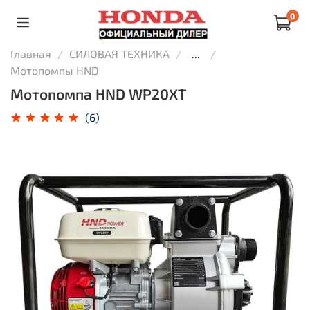
0
Главная
СИЛОВАЯ ТЕХНИКА
...
Мотопомпы HND
Мотопомпа HND WP20XT
(6)