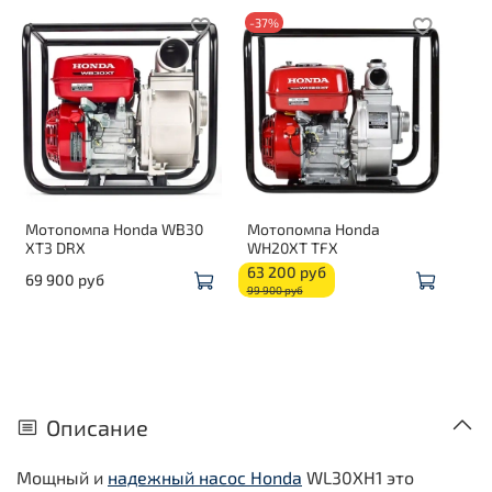
-37%
Мотопомпа Honda WB30
Мотопомпа Honda
XT3 DRX
WH20XT TFX
63 200 руб
69 900 руб
99 900 руб
Описание
Мощный и
надежный насос Honda
WL30XH1 это