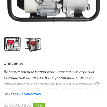
Описание
Водяные насосы Honda отвечают самым строгим
стандартам качества. В них реализованы многие
инновационные технологии, в которых воплощен 20-
летний опыт компании Honda. Особенности данной
Показать полностью
модели:
Производительность мотопомпы Honda WL30XH
62 900.00 руб
-13%