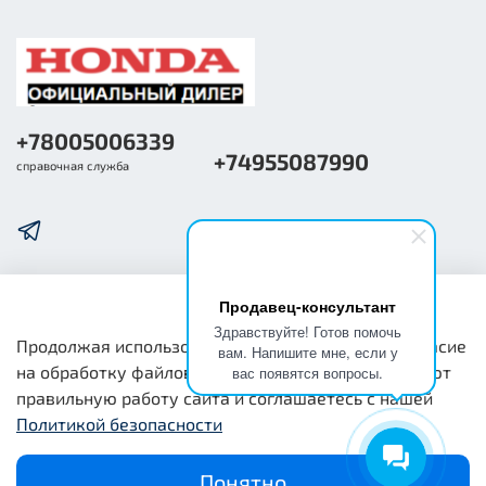
+78005006339
+74955087990
справочная служба
Продавец-консультант
О компании
Здравствуйте! Готов помочь
Продолжая использовать наш сайт, вы даете согласие
вам. Напишите мне, если у
на обработку файлов cookie, которые обеспечивают
вас появятся вопросы.
Общая информация
правильную работу сайта и соглашаетесь с нашей
Политикой безопасности
Юридическая информация
Понятно