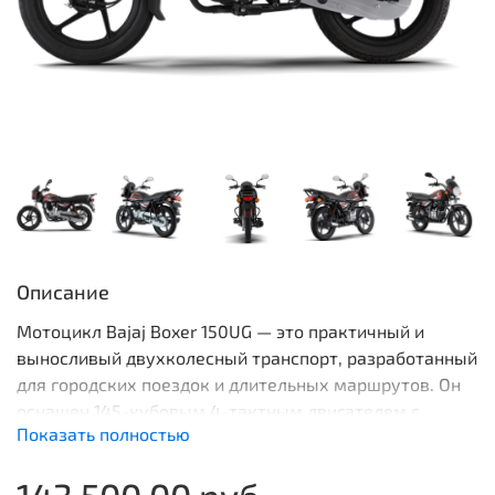
Описание
Мотоцикл Bajaj Boxer 150UG — это практичный и
выносливый двухколесный транспорт, разработанный
для городских поездок и длительных маршрутов. Он
оснащен 145-кубовым 4-тактным двигателем с
Показать полностью
воздушным охлаждением, выдающим 12 л.с. при 7500
об/мин и 12,55 Нм крутящего момента при 5000 об/
143 500.00 руб
мин. Трансмиссия — 5-ступенчатая.