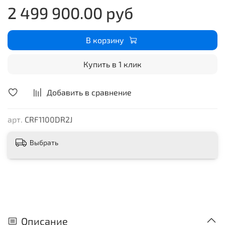
2 499 900.00 руб
яркие варианты окраски Cracked Terrain,
вдохновленные оригинальной Africa Twin, и вы
получите Africa Twin Adventure Sports – лучшее
В корзину
решение для дальних поездок.
Купить в 1 клик
Добавить в сравнение
арт.
CRF1100DR2J
Выбрать
Описание