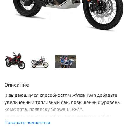
Описание
К выдающимся способностям Africa Twin добавьте
увеличенный топливный бак, повышенный уровень
комфорта, подвеску Showa EERA™,
шестиступенчатую роботизированную коробку
Показать полностью
передач DCT, новое оптимизированное по обзорности
ветровое стекло с 5-позиционной регулировкой и