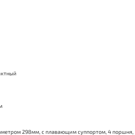
актный
м
аметром 298мм, с плавающим суппортом, 4 поршня,