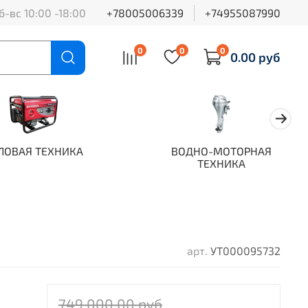
б-вс 10:00 -18:00
+78005006339
+74955087990
0
0
0
0.00 руб
ЛОВАЯ ТЕХНИКА
ВОДНО-МОТОРНАЯ
ТЕХНИКА
арт.
УТ000095732
749 000.00 руб