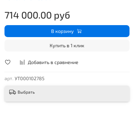
объемом 648 см³ мощностью 47,4 л.с. демонстрирует,
714 000.00 руб
что традиции могут быть динамичными. Инжекторная
система впрыска, шестиступенчатая механическая
коробка передач и многодисковое мокрое сцепление
В корзину
делают модель практичной для ежедневного
использования.
Купить в 1 клик
Добавить в сравнение
арт.
УТ000102785
Выбрать