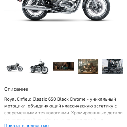
Описание
Royal Enfield Classic 650 Black Chrome - уникальный
мотоцикл, объединяющий классическую эстетику с
современными технологиями. Хромированные детали
и сдержанный дизайн отсылают к золотой эре
Показать полностью
мотокультуры, а двухцилиндровый двигатель