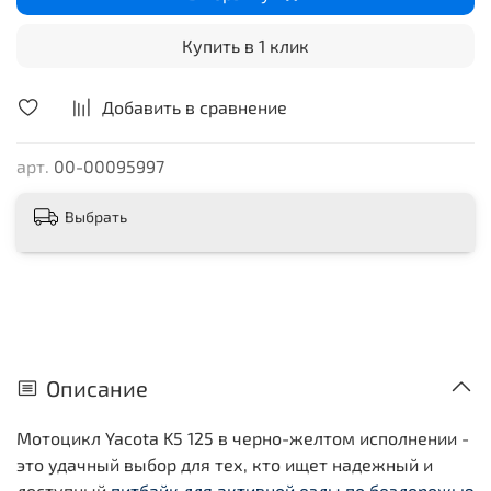
Компактные размеры, продуманная геометрия и
прочная конструкция делают мотоцикл Якота
Купить в 1 клик
маневренным и удобным в управлении, а защита
двигателя помогает снизить риск повреждений при
Добавить в сравнение
езде по сложному рельефу.
арт.
00-00095997
Выбрать
Описание
Мотоцикл Yacota K5 125 в черно-желтом исполнении -
это удачный выбор для тех, кто ищет надежный и
доступный
питбайк для активной езды по бездорожью