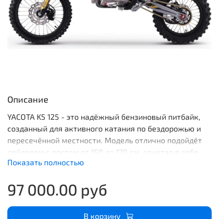
Описание
YACOTA K5 125 - это надёжный бензиновый питбайк,
созданный для активного катания по бездорожью и
пересечённой местности. Модель отлично подойдёт
райдерам с ростом от 150 до 170 см, сочетая в себе
Показать полностью
манёвренность, прочность и современные
технические решения. Модель рассчитана на
97 000.00 руб
райдеров ростом от 150 до 170 см, поэтому хорошо
подходит для уверенного старта, отработки навыков
и регулярных поездок за пределами асфальта.
В корзину