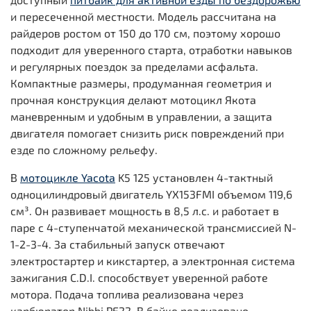
и пересеченной местности. Модель рассчитана на
райдеров ростом от 150 до 170 см, поэтому хорошо
подходит для уверенного старта, отработки навыков
и регулярных поездок за пределами асфальта.
Компактные размеры, продуманная геометрия и
прочная конструкция делают мотоцикл Якота
маневренным и удобным в управлении, а защита
двигателя помогает снизить риск повреждений при
езде по сложному рельефу.
В
мотоцикле Yacota
K5 125 установлен 4-тактный
одноцилиндровый двигатель YX153FMI объемом 119,6
см³. Он развивает мощность в 8,5 л.с. и работает в
паре с 4-ступенчатой механической трансмиссией N-
1-2-3-4. За стабильный запуск отвечают
электростартер и кикстартер, а электронная система
зажигания C.D.I. способствует уверенной работе
мотора. Подача топлива реализована через
карбюратор Nibbi PE22. В байке реализовано