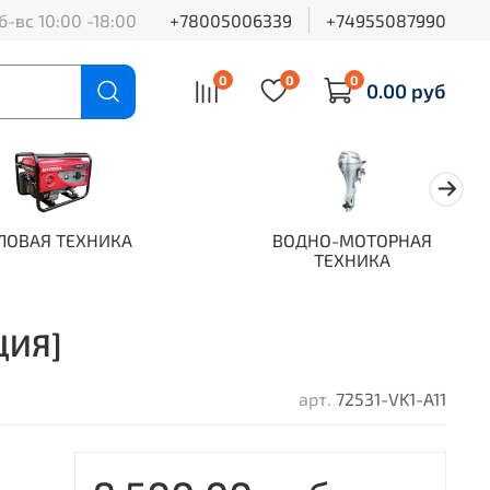
б-вс 10:00 -18:00
+78005006339
+74955087990
0
0
0
0.00 руб
ЛОВАЯ ТЕХНИКА
ВОДНО-МОТОРНАЯ
ТЕХНИКА
ЦИЯ]
арт.
72531-VK1-A11