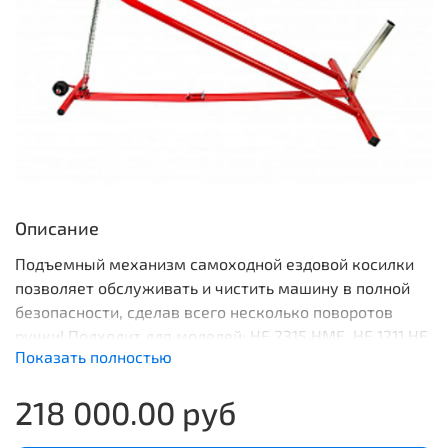
Описание
Подъемный механизм самоходной ездовой косилки
позволяет обслуживать и чистить машину в полной
безопасности, сделав всего несколько поворотов
ручки! Подходит для моделей: HF 2315 HME, HF 1211 HE,
Показать полностью
HF 2417.
218 000.00 руб