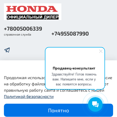
+78005006339
+74955087990
справочная служба
Продавец-консультант
О компании
Здравствуйте! Готов помочь
Продолжая использовать наш сайт, вы даете согласие
вам. Напишите мне, если у
на обработку файлов cookie, которые обеспечивают
вас появятся вопросы.
Общая информация
правильную работу сайта и соглашаетесь с нашей
Политикой безопасности
Юридическая информация
Понятно