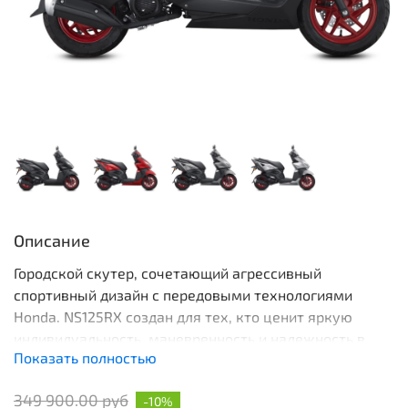
Описание
Городской скутер, сочетающий агрессивный
спортивный дизайн с передовыми технологиями
Honda. NS125RX создан для тех, кто ценит яркую
индивидуальность, маневренность и надежность в
Показать полностью
повседневных поездках. Скутер NS125RX оснащен
двигателем eSP от Honda, который сочетает высокую
349 900.00 руб
-10%
эффективность с исключительной топливной