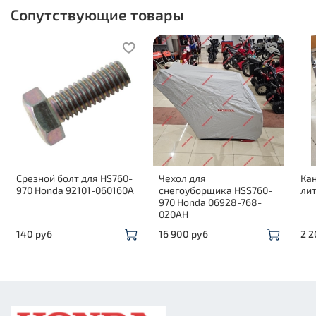
Сопутствующие товары
Срезной болт для HS760-
Чехол для
Кан
970 Honda 92101-060160A
снегоуборщика HSS760-
ли
970 Honda 06928-768-
020AH
140 руб
16 900 руб
2 2