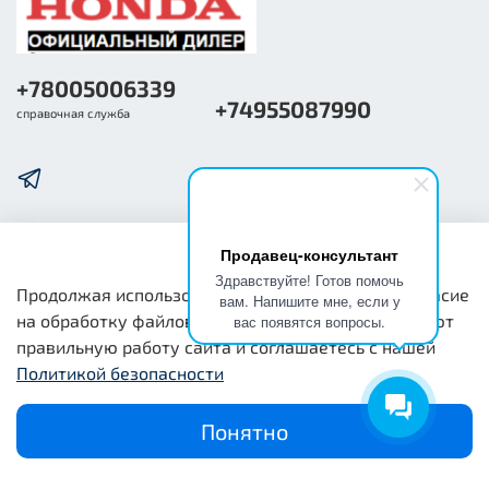
+78005006339
+74955087990
справочная служба
Продавец-консультант
О компании
Здравствуйте! Готов помочь
Продолжая использовать наш сайт, вы даете согласие
вам. Напишите мне, если у
на обработку файлов cookie, которые обеспечивают
вас появятся вопросы.
Общая информация
правильную работу сайта и соглашаетесь с нашей
Политикой безопасности
Юридическая информация
Понятно