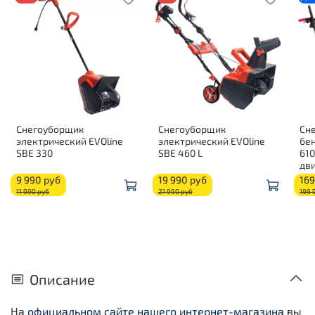
Снегоуборщик
Снегоуборщик
Сн
электрический EVOline
электрический EVOline
бе
SBE 330
SBE 460 L
610
дви
9 990 руб
19 990 руб
169
11 990 руб
21 990 руб
199 
Описание
На
официальном сайте нашего интернет-магазина
вы