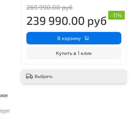
269 990.00 руб
-11%
239 990.00 руб
В корзину
Купить в 1 клик
Выбрать
ьное
igger
ди;
ра;
вых