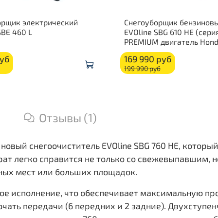
орщик электрический
Снегоуборщик бензинов
SBE 460 L
EVOline SBG 610 HE (сери
PREMIUM двигатель Hond
руб
169 990 руб
199 990 руб
Отзывы (1)
новый снегоочиститель EVOline SBG 760 HE, которы
ат легко справится не только со свежевыпавшим, н
ных мест или больших площадок.
ое исполнение, что обеспечивает максимальную про
ать передачи (6 передних и 2 задние). Двухступен