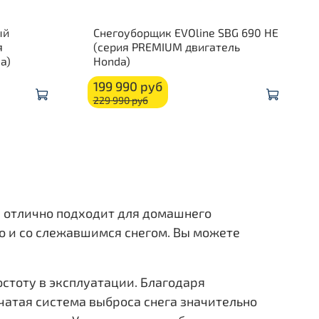
ый
Снегоуборщик EVOline SBG 690 HE
я
(серия PREMIUM двигатель
a)
Honda)
199 990 руб
229 990 руб
й отлично подходит для домашнего
о и со слежавшимся снегом. Вы можете
стоту в эксплуатации. Благодаря
чатая система выброса снега значительно