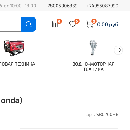
б-вс 10:00 -18:00
+78005006339
+74955087990
0
0
0
0.00 руб
ЛОВАЯ ТЕХНИКА
ВОДНО-МОТОРНАЯ
ТЕХНИКА
Honda)
арт.
SBG760HE