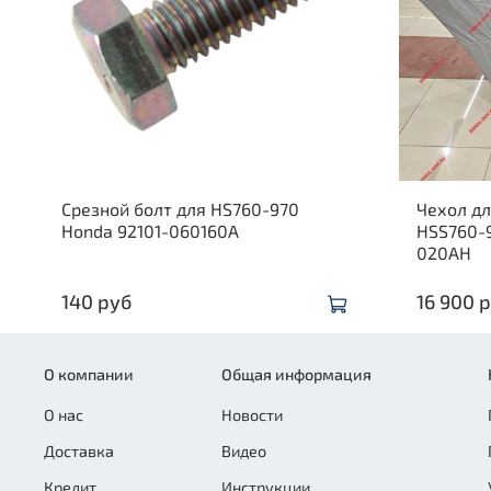
Срезной болт для HS760-970
Чехол д
Honda 92101-060160A
HSS760-
020AH
140 руб
16 900 
О компании
Общая информация
О нас
Новости
Доставка
Видео
Кредит
Инструкции