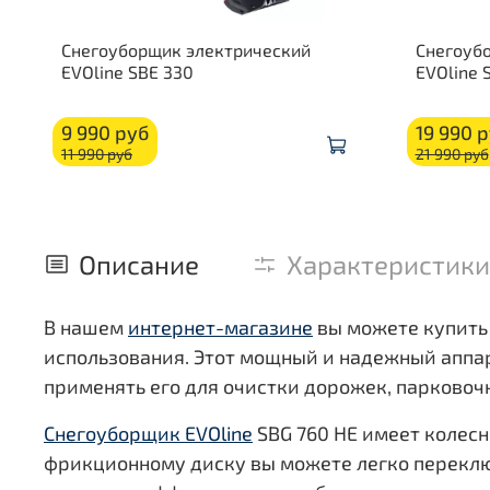
Снегоуборщик электрический
Снегоуб
EVOline SBE 330
EVOline 
9 990 руб
19 990 
11 990 руб
21 990 руб
Описание
Характеристики
В нашем
интернет-магазине
вы можете купить 
использования. Этот мощный и надежный аппар
применять его для очистки дорожек, парковоч
Снегоуборщик EVOline
SBG 760 HE имеет колесн
фрикционному диску вы можете легко переключ