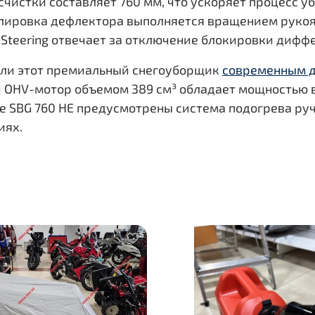
чистки составляет 760 мм, что ускоряет процесс у
улировка дефлектора выполняется вращением рукоят
er Steering отвечает за отключение блокировки дифф
или этот премиальный снегоуборщик
современным д
HV-мотор объемом 389 см³ обладает мощностью в 11,
ne SBG 760 HE предусмотрены система подогрева ру
иях.