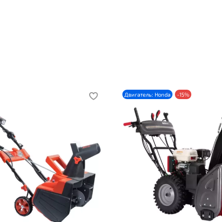
условиях;
✓ Яркая LED-фара для работы в сумерках или ночью;
✓ 6 скоростей вперед и 2 назад дают возможность подстр
скорость передвижения под высоту снежного покрова;
✓ Управление направлением выброса снега размещено на па
оператора;
✓ Гарантия – до 2 лет.
Двигатель: Honda
-15%