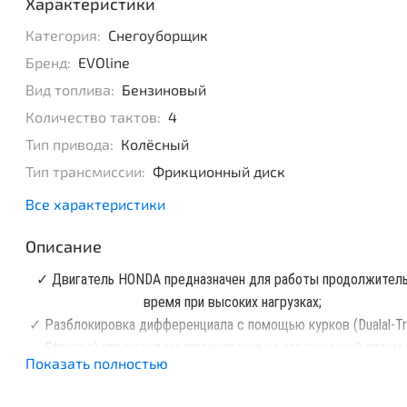
Характеристики
Категория:
Снегоуборщик
Бренд:
EVOline
Вид топлива:
Бензиновый
Количество тактов:
4
Тип привода:
Колёсный
Тип трансмиссии:
Фрикционный диск
Все характеристики
Описание
✓ Двигатель HONDA предназначен для работы продолжител
время при высоких нагрузках;
✓ Разблокировка дифференциала с помощью курков (Dualal-Tr
Steering) упрощает маневрирование на ограниченной площа
Показать полностью
✓ Возможно 2 варианта запуска: от АКБ или ручного старте
✓ Рукоятки управления имеют подогрев для работы в суро