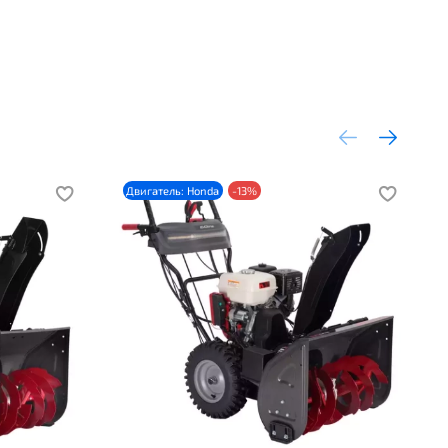
оить
нели
Двигатель: Honda
-13%