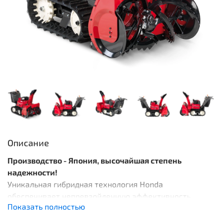
Описание
Производство - Япония, высочайшая степень
надежности!
Уникальная гибридная технология Honda
обеспечивает непревзойденную эффективность
Показать полностью
уборки снега, исключительно экономное потребление
топлива, низкий объем выбросов в окружающую