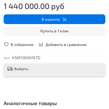
1 440 000.00 руб
среду, меньший уровень шума (до 30% тише) и
вибраций.
В корзину
Купить в 1 клик
В избранное
Добавить в сравнение
арт.
HSM1380IK1ETD
Выбрать
Аналогичные товары