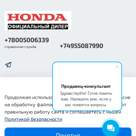
+78005006339
+74955087990
справочная служба
Продавец-консультант
О компании
Здравствуйте! Готов помочь
Продолжая использовать наш сайт, вы даете согласие
вам. Напишите мне, если у
на обработку файлов cookie, которые обеспечивают
вас появятся вопросы.
Общая информация
правильную работу сайта и соглашаетесь с нашей
Политикой безопасности
Юридическая информация
Понятно