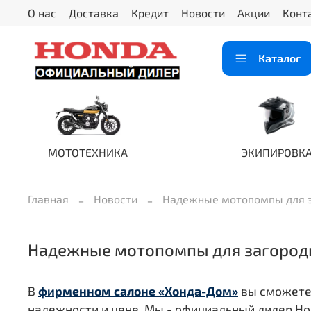
О нас
Доставка
Кредит
Новости
Акции
Конт
Каталог
МОТОТЕХНИКА
ЭКИПИРОВК
Главная
Новости
Надежные мотопомпы для з
Надежные мотопомпы для загородн
В
фирменном салоне «Хонда-Дом»
вы сможете
надежности и цене. Мы - официальный дилер H