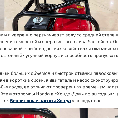
м и уверенно перекачивает воду со средней степен
лнения емкостей и оперативного слива бассейнов. 
перекачкой в рыбоводческих хозяйствах и оказанием
тостенный чугунный корпус и способность пропускат
ачки больших объемов и быстрой откачки паводковых
н в короткие сроки, а двигатель и насос сконструир
80-х годов, ее отличают проверенная временем наде
айте мотопомпы Honda в «Хонда-Дом» по выгодным ц
скве.
Бензиновые насосы Хонда
уже ждут вас.