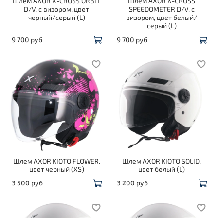
Шлем AXOR X-CROSS ORBIT
Шлем AXOR X-CROSS
D/V, с визором, цвет
SPEEDOMETER D/V, с
черный/серый (L)
визором, цвет белый/
серый (L)
9 700 руб
9 700 руб
Шлем AXOR KIOTO FLOWER,
Шлем AXOR KIOTO SOLID,
цвет черный (XS)
цвет белый (L)
3 500 руб
3 200 руб