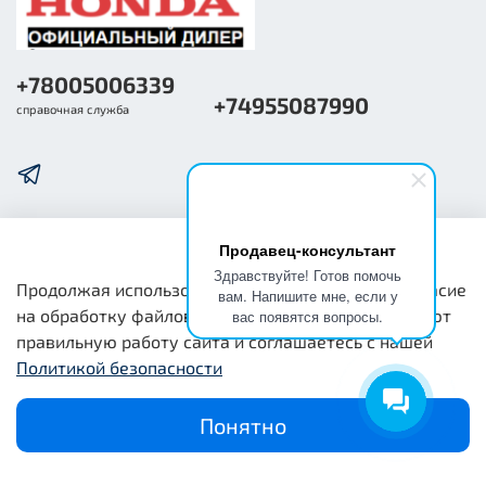
+78005006339
+74955087990
справочная служба
Продавец-консультант
О компании
Здравствуйте! Готов помочь
Продолжая использовать наш сайт, вы даете согласие
вам. Напишите мне, если у
на обработку файлов cookie, которые обеспечивают
вас появятся вопросы.
Общая информация
правильную работу сайта и соглашаетесь с нашей
Политикой безопасности
Юридическая информация
Понятно