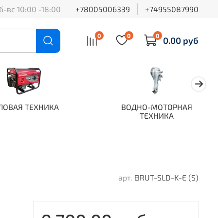
б-вс 10:00 -18:00
+78005006339
+74955087990
0
0
0
0.00 руб
ЛОВАЯ ТЕХНИКА
ВОДНО-МОТОРНАЯ
ТЕХНИКА
арт.
BRUT-SLD-K-E (S)