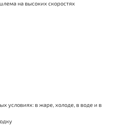
шлема на высоких скоростях
 условиях: в жаре, холоде, в воде и в
родку